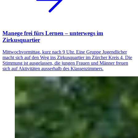
Manege frei fürs Lernen – unterwegs im
Zirkusquartier
Mittwochvormittag, kurz nach 9 Uhr. Eine Gruppe Jugendlicher
macht sich auf den Weg ins Zirkusquartier im Zürcher Kreis 4. Die
Stimmung ist ausgelassen, die jungen Frauen und Männer freuen
sich auf Aktivitäten ausserhalb des Klassenzimmers.