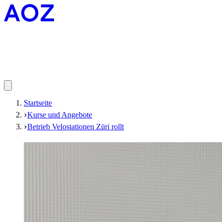
Startseite
Kurse und Angebote
Betrieb Velostationen Züri rollt