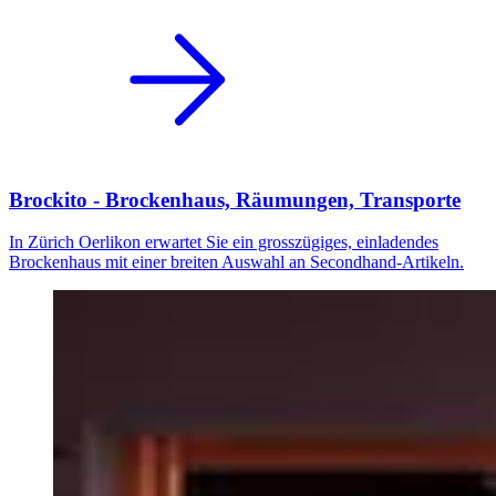
Brockito - Brockenhaus, Räumungen, Transporte
In Zürich Oerlikon erwartet Sie ein grosszügiges, einladendes
Brockenhaus mit einer breiten Auswahl an Secondhand-Artikeln.