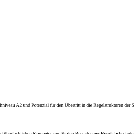
iveau A2 und Potenzial für den Übertritt in die Regelstrukturen der 
 überfachlichen Kompetenzen für den Besuch einer Berufsfachschule e