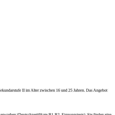
Sekundarstufe II im Alter zwischen 16 und 25 Jahren. Das Angebot
rworben (Deutschzertifikate B1-B2, Eignungstests). Sie finden eine