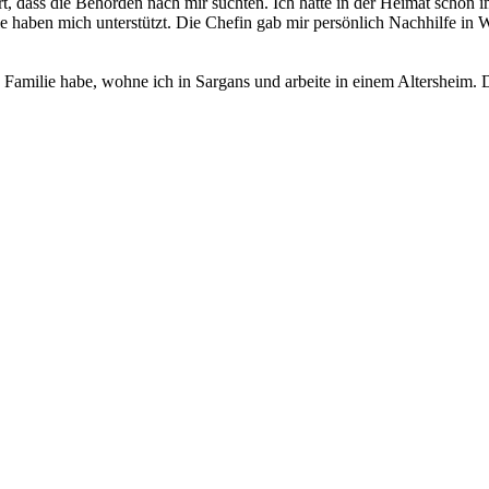
t, dass die Behörden nach mir suchten. Ich hatte in der Heimat schon i
aben mich unterstützt. Die Chefin gab mir persönlich Nachhilfe in Wein
ch Familie habe, wohne ich in Sargans und arbeite in einem Altersheim.