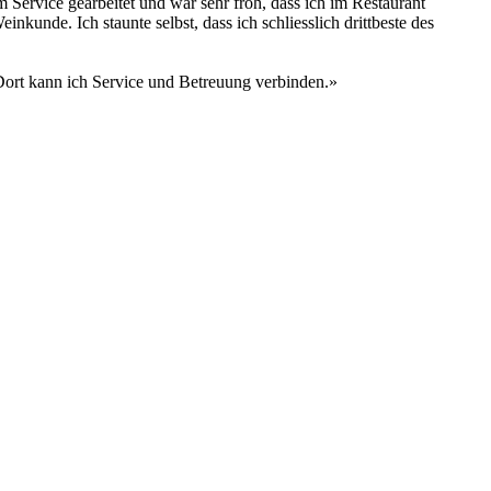
m Service gearbeitet und war sehr froh, dass ich im Restaurant
kunde. Ich staunte selbst, dass ich schliesslich drittbeste des
 Dort kann ich Service und Betreuung verbinden.»