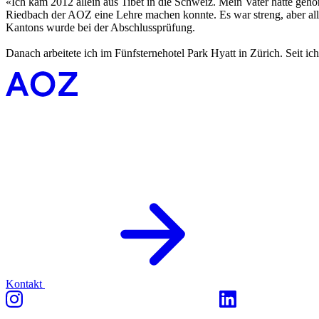
«Ich kam 2012 allein aus Tibet in die Schweiz. Mein Vater hatte gehör
Riedbach der AOZ eine Lehre machen konnte. Es war streng, aber alle h
Kantons wurde bei der Abschlussprüfung.
Danach arbeitete ich im Fünfsternehotel Park Hyatt in Zürich. Seit i
Kontakt