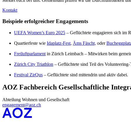
Meldet euch bei uns. Gemeinsam prüfen wir die Durchführbarkeit un
Kontakt
Beispiele erfolgreicher Engagements
UEFA Women’s Euro 2025
– Geflüchtete engagieren sich im
Quartierfeste wie
Idaplatz-Fest
,
Äms Fäscht,
oder
Bucheggplatz
Freiluftparlament
in Zürich Leimbach – Mitwirken beim geme
Zürich City Triathlon
– Geflüchtete sind Teil des Volunteering
Festival ZirQus
– Geflüchtete sind mittendrin und aktiv dabei.
AOZ Fachbereich Gesellschaftliche Integr
Abteilung Wohnen und Gesellschaft
engagement@aoz.ch