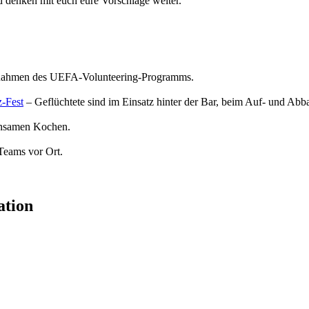
d denken mit euch eure Vorschläge weiter.
 Rahmen des UEFA-Volunteering-Programms.
-Fest
– Geflüchtete sind im Einsatz hinter der Bar, beim Auf- und Ab
insamen Kochen.
-Teams vor Ort.
ation